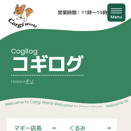
営業時間：11時〜19時
Menu
Cogilog
コギログ
チリ
Home
»
マギー店長
くるみ