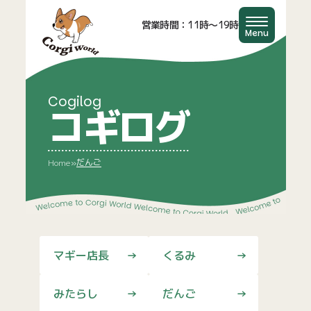
営業時間：11時〜19時
Menu
Cogilog
コギログ
だんご
Home
»
マギー店長
くるみ
みたらし
だんご