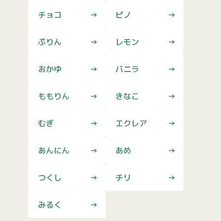
チョコ
ピノ
ぷりん
レモン
おかゆ
バニラ
ももりん
きなこ
むぎ
エクレア
あんにん
あめ
つくし
チリ
みるく